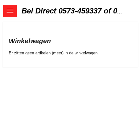
Ga
Bel Direct 0573-459337 of 06-30400612 Info@etaxkoeriersdiensten.nl
direct
naar
de
hoofdinhoud
Winkelwagen
Er zitten geen artikelen (meer) in de winkelwagen.